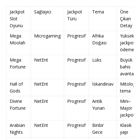
Jackpot
Sağlayıcı
Jackpot
Tema
Öne
Slot
Türü
Çıkan
Oyunu
Detay
Mega
Microgaming
Progresif
Afrika
Yüksek
Moolah
Doğası
jackpot
ödemeler
Mega
NetEnt
Progresif
Lüks
Büyük
Fortune
bahis
avantajı
Hall of
NetEnt
Progresif
İskandinav
Mitolojik
Gods
tema
Divine
NetEnt
Progresif
Antik
Mini–
Fortune
Yunan
Major
jackpot
Arabian
NetEnt
Progresif
Binbir
Klasik
Nights
Gece
yapı