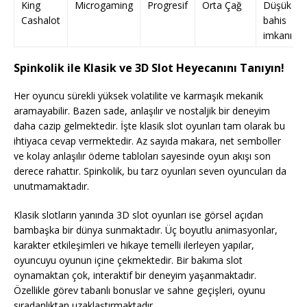
King
Microgaming
Progresif
Orta Çağ
Düşük
Cashalot
bahis
imkanı
Spinkolik ile Klasik ve 3D Slot Heyecanını Tanıyın!
Her oyuncu sürekli yüksek volatilite ve karmaşık mekanik
aramayabilir. Bazen sade, anlaşılır ve nostaljik bir deneyim
daha cazip gelmektedir. İşte klasik slot oyunları tam olarak bu
ihtiyaca cevap vermektedir. Az sayıda makara, net semboller
ve kolay anlaşılır ödeme tabloları sayesinde oyun akışı son
derece rahattır. Spinkolik, bu tarz oyunları seven oyuncuları da
unutmamaktadır.
Klasik slotların yanında 3D slot oyunları ise görsel açıdan
bambaşka bir dünya sunmaktadır. Üç boyutlu animasyonlar,
karakter etkileşimleri ve hikaye temelli ilerleyen yapılar,
oyuncuyu oyunun içine çekmektedir. Bir bakıma slot
oynamaktan çok, interaktif bir deneyim yaşanmaktadır.
Özellikle görev tabanlı bonuslar ve sahne geçişleri, oyunu
sıradanlıktan uzaklaştırmaktadır.