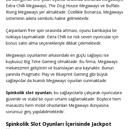
Extra Chilli Megaways, The Dog House Megaways ve Buffalo
Rising Megaways yer almaktadır. Özellikle Bonanza, Megaways
sisteminin adeta sembolü haline gelmektedir.
Çarpanların free spin sırasında artması, oyunu bambaşka bir
noktaya taşımaktadır. Extra Chilli ise risk seven oyuncular için
bonus satın alma seçenekleriyle dikkat çekmektedir.
Megaways oyunlarının arkasındaki en güçlü sağlayıcı ise
kuşkusuz Big Time Gaming olmaktadır. Bu firma, Megaways
mekanizmini geliştiren ve lisanslayan ana kaynaktır. Bunun
yanında Pragmatic Play ve Blueprint Gaming gibi büyük
sağlayıcılar da lisanslı Megaways oyunları sunmaktadır.
Spinkolik slot oyunları
, bu sağlayıcılarla çalışarak oyunculara
güvenilir ve stabil bir oyun ortamı sağlamaktadır. Böylece hem
masaüstü hem mobil cihazlardan Megaways dünyasına
sorunsuz giriş yapılabilmektedir.
Spinkolik Slot Oyunları İçerisinde Jackpot