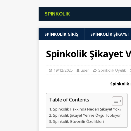
SPINKOLIK
SPINKOLIK GIRIŞ
SPINKOLIK ŞIKAYET
Spinkolik Şikayet
19/12/2025
user
Spinkolik Üyelik
Spinkolik
Table of Contents
Spinkolik Hakkında Neden Şikayet Yok?
Spinkolik Şikayet Yerine Övgü Topluyor
Spinkolik Güvenilir Özellikleri