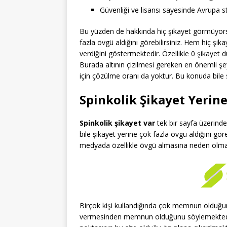
Güvenliği ve lisansı sayesinde Avrupa s
Bu yüzden de hakkında hiç şikayet görmüyorsu
fazla övgü aldığını görebilirsiniz. Hem hiç ş
verdiğini göstermektedir. Özellikle 0 şikayet 
Burada altının çizilmesi gereken en önemli şe
için çözülme oranı da yoktur. Bu konuda bil
Spinkolik Şikayet Yerin
Spinkolik şikayet var
tek bir sayfa üzerinde
bile şikayet yerine çok fazla övgü aldığını gör
medyada özellikle övgü almasına neden olma
Birçok kişi kullandığında çok memnun olduğun
vermesinden memnun olduğunu söylemektedir. 