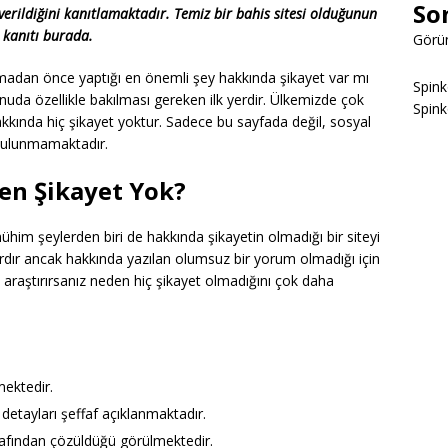
So
verildiğini kanıtlamaktadır. Temiz bir bahis sitesi olduğunun
kanıtı burada.
Görün
 olmadan önce yaptığı en önemli şey hakkında şikayet var mı
Spinko
nuda özellikle bakılması gereken ilk yerdir. Ülkemizde çok
Spink
hakkında hiç şikayet yoktur. Sadece bu sayfada değil, sosyal
ulunmamaktadır.
en Şikayet Yok?
him şeylerden biri de hakkında şikayetin olmadığı bir siteyi
rdır ancak hakkında yazılan olumsuz bir yorum olmadığı için
 araştırırsanız neden hiç şikayet olmadığını çok daha
mektedir.
detayları şeffaf açıklanmaktadır.
rafından çözüldüğü görülmektedir.