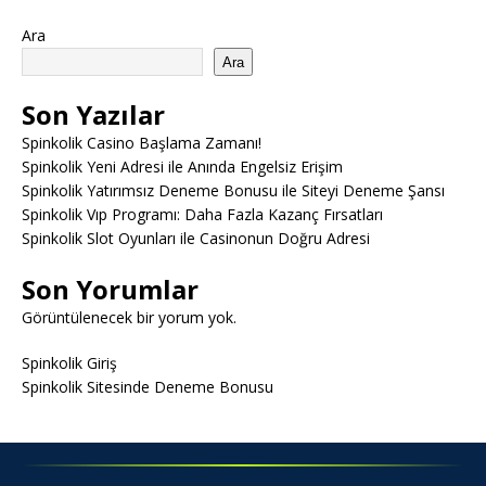
Ara
Ara
Son Yazılar
Spinkolik Casino Başlama Zamanı!
Spinkolik Yeni Adresi ile Anında Engelsiz Erişim
Spinkolik Yatırımsız Deneme Bonusu ile Siteyi Deneme Şansı
Spinkolik Vıp Programı: Daha Fazla Kazanç Fırsatları
Spinkolik Slot Oyunları ile Casinonun Doğru Adresi
Son Yorumlar
Görüntülenecek bir yorum yok.
Spinkolik Giriş
Spinkolik Sitesinde Deneme Bonusu