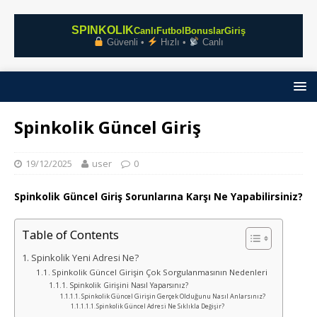
SPINKOLIK
Canlı
Futbol
Bonuslar
Giriş
Güvenli •
Hızlı •
Canlı
Spinkolik Güncel Giriş
19/12/2025
user
0
Spinkolik Güncel Giriş Sorunlarına Karşı Ne Yapabilirsiniz?
Table of Contents
Spinkolik Yeni Adresi Ne?
Spinkolik Güncel Girişin Çok Sorgulanmasının Nedenleri
Spinkolik Girişini Nasıl Yaparsınız?
Spinkolik Güncel Girişin Gerçek Olduğunu Nasıl Anlarsınız?
Spinkolik Güncel Adresi Ne Sıklıkla Değişir?