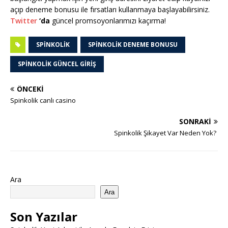
açıp deneme bonusu ile fırsatları kullanmaya başlayabilirsiniz.
Twitter
‘da
güncel promsoyonlarımızı kaçırma!
SPINKOLIK
SPINKOLIK DENEME BONUSU
SPINKOLIK GÜNCEL GIRIŞ
ÖNCEKI
Spinkolik canlı casino
SONRAKI
Spinkolik Şikayet Var Neden Yok?
Ara
Ara
Son Yazılar