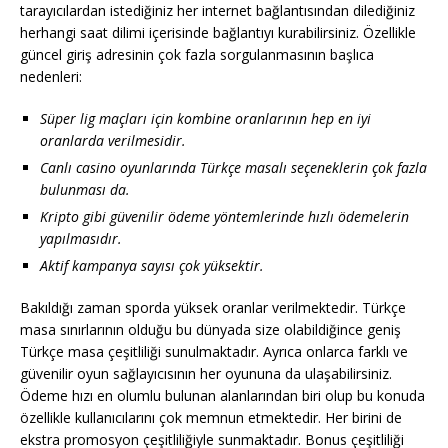
tarayıcılardan istediğiniz her internet bağlantısından dilediğiniz
herhangi saat dilimi içerisinde bağlantıyı kurabilirsiniz. Özellikle
güncel giriş adresinin çok fazla sorgulanmasının başlıca
nedenleri:
Süper lig maçları için kombine oranlarının hep en iyi
oranlarda verilmesidir.
Canlı casino oyunlarında Türkçe masalı seçeneklerin çok fazla
bulunması da.
Kripto gibi güvenilir ödeme yöntemlerinde hızlı ödemelerin
yapılmasıdır.
Aktif kampanya sayısı çok yüksektir.
Bakıldığı zaman sporda yüksek oranlar verilmektedir. Türkçe
masa sınırlarının olduğu bu dünyada size olabildiğince geniş
Türkçe masa çeşitliliği sunulmaktadır. Ayrıca onlarca farklı ve
güvenilir oyun sağlayıcısının her oyununa da ulaşabilirsiniz.
Ödeme hızı en olumlu bulunan alanlarından biri olup bu konuda
özellikle kullanıcılarını çok memnun etmektedir. Her birini de
ekstra promosyon çeşitliliğiyle sunmaktadır. Bonus çeşitliliği