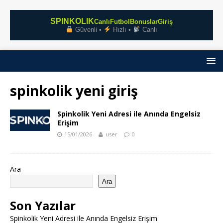
SPINKOLIK
Canlı
Futbol
Bonuslar
Giriş
Güvenli •
Hızlı •
Canlı
spinkolik yeni giriş
Spinkolik Yeni Adresi ile Anında Engelsiz
Erişim
15/01/2026
user
0
Ara
Ara
Son Yazılar
Spinkolik Yeni Adresi ile Anında Engelsiz Erişim