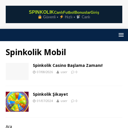
SPINKOLIK
Canlı
Futbol
Bonuslar
Giriş
Güvenli •
Hızlı •
Canlı
Spinkolik Mobil
Spinkolik Casino Başlama Zamanı!
07/08/2026
user
0
Spinkolik Şikayet
01/07/2024
user
0
Ara