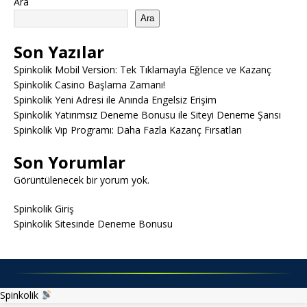
Ara
Ara
Son Yazılar
Spinkolik Mobil Version: Tek Tıklamayla Eğlence ve Kazanç
Spinkolik Casino Başlama Zamanı!
Spinkolik Yeni Adresi ile Anında Engelsiz Erişim
Spinkolik Yatırımsız Deneme Bonusu ile Siteyi Deneme Şansı
Spinkolik Vıp Programı: Daha Fazla Kazanç Fırsatları
Son Yorumlar
Görüntülenecek bir yorum yok.
Spinkolik Giriş
Spinkolik Sitesinde Deneme Bonusu
Spinkolik